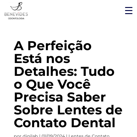
A Perfeição
Está nos
Detalhes: Tudo
o Que Você
Precisa Saber
Sobre Lentes de
Contato Dental
por
digilab
|
01/09/2024
|
Lentes de Contato