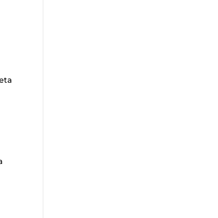
eta
a