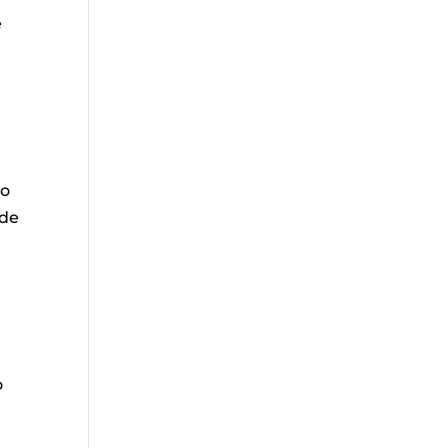
e
o
ço
 de
e
o