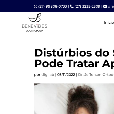
(27) 99808-0733
|
(27) 3235-2309
|
dr
Início
Distúrbios do 
Pode Tratar A
por
digilab
|
03/11/2022
|
Dr. Jefferson Ortod