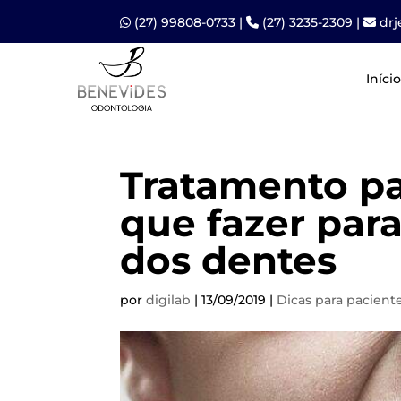
(27) 99808-0733
|
(27) 3235-2309
|
dr
Início
Tratamento pa
que fazer par
dos dentes
por
digilab
|
13/09/2019
|
Dicas para pacient