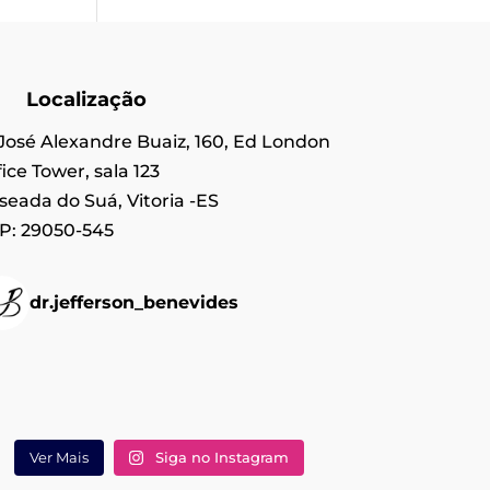
Localização
 José Alexandre Buaiz, 160, Ed London
ice Tower, sala 123
seada do Suá, Vitoria -ES
P: 29050-545
dr.jefferson_benevides
Ver Mais
Siga no Instagram