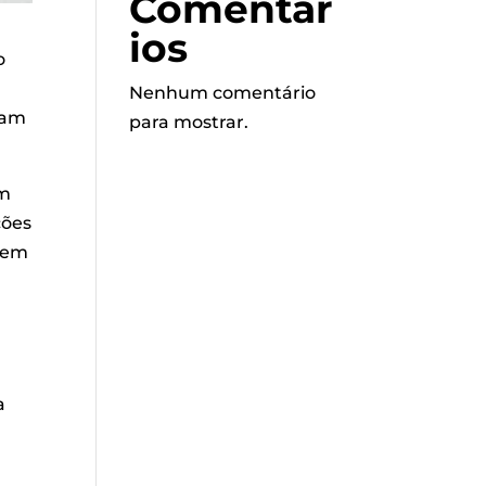
Comentár
ios
o
Nenhum comentário
tam
para mostrar.
em
ções
odem
a