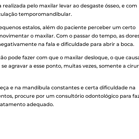
a realizada pelo maxilar levar ao desgaste ósseo, e com
ticulação temporomandibular.
pequenos estalos, além do paciente perceber um certo
movimentar o maxilar. Com o passar do tempo, as dore
egativamente na fala e dificuldade para abrir a boca.
ção pode fazer com que o maxilar desloque, o que caus
e agravar a esse ponto, muitas vezes, somente a ciru
abeça e na mandíbula constantes e certa dificuldade na
entos, procure por um consultório odontológico para fa
 tratamento adequado.