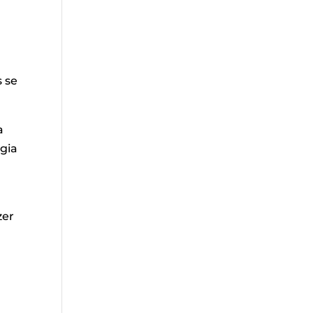
s se
a
rgia
zer