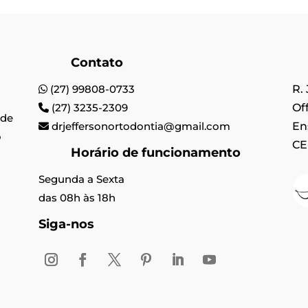
Contato
(27) 99808-0733
R.
(27) 3235-2309
Off
úde
drjeffersonortodontia@gmail.com
En
o
CE
Horário de funcionamento
Segunda a Sexta
das 08h às 18h
Siga-nos