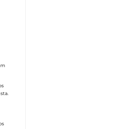
dem
os
sta.
os