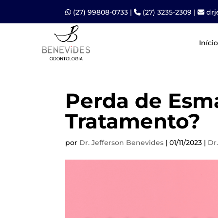
(27) 99808-0733
|
(27) 3235-2309
|
dr
Início
Perda de Esma
Tratamento?
por
Dr. Jefferson Benevides
|
01/11/2023
|
Dr