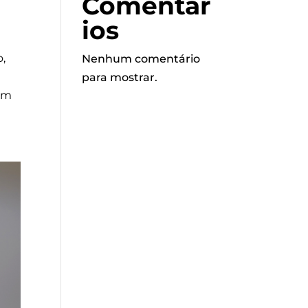
Comentár
ios
o,
Nenhum comentário
para mostrar.
 um